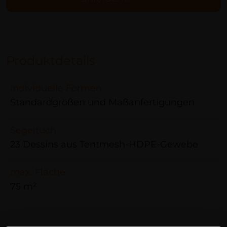
Produktdetails
Individuelle Formen
Standardgrößen und Maßanfertigungen
Segeltuch
23 Dessins aus Tentmesh-HDPE-Gewebe
max. Fläche
75 m²