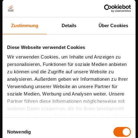
Zustimmung
Details
Über Cookies
Diese Webseite verwendet Cookies
Wir verwenden Cookies, um Inhalte und Anzeigen zu
personalisieren, Funktionen für soziale Medien anbieten
zu können und die Zugriffe auf unsere Website zu
analysieren. Außerdem geben wir Informationen zu Ihrer
Verwendung unserer Website an unsere Partner für
Sommerpause mit
soziale Medien, Werbung und Analysen weiter. Unsere
geöffnetem Schauraum
Partner führen diese Informationen möglicherweise mit
Sonnensegel spenden großflächigen
weiteren Daten zusammen, die Sie ihnen bereitgestellt
Vom
27.07. bis 10.08.2026
sind wir
Schatten und sorgen für eine luftige,
haben oder die sie im Rahmen Ihrer Nutzung der Dienste
sowie unser Montageteam im Urlaub.
gesammelt haben.
stilvolle Atmosphäre im Freien.
E
Notwendig
i
Für Beratungen bleibt