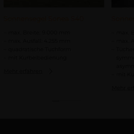
Sonnensegel Sonea S40
Sonne
max. Breite: 9.000 mm
max. B
max. Ausfall: 4.255 mm
max. A
quadratische Tuchform
Tücher
mit Kurbelbedienung
symme
asymm
Mehr erfahren
mit K
Mehr er