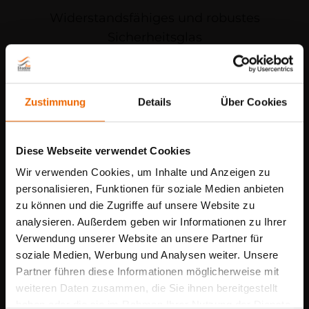
Widerstandsfähiges und robustes
Sicherheitsglas
Zustimmung
Details
Über Cookies
Leicht zu reinigen
Diese Webseite verwendet Cookies
Wir verwenden Cookies, um Inhalte und Anzeigen zu
personalisieren, Funktionen für soziale Medien anbieten
zu können und die Zugriffe auf unsere Website zu
analysieren. Außerdem geben wir Informationen zu Ihrer
Verwendung unserer Website an unsere Partner für
Sommerpause mit
soziale Medien, Werbung und Analysen weiter. Unsere
Vielseitig und individuell
geöffnetem Schauraum
Partner führen diese Informationen möglicherweise mit
weiteren Daten zusammen, die Sie ihnen bereitgestellt
Vom
27.07. bis 10.08.2026
sind wir
haben oder die sie im Rahmen Ihrer Nutzung der Dienste