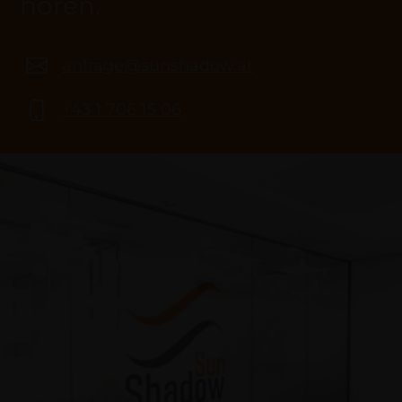
hören.
anfrage@sunshadow.at
+43 1 706 15 06