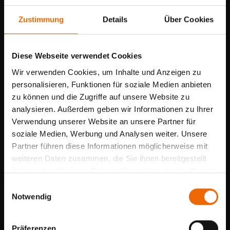
Produktdetails
Zustimmung
Details
Über Cookies
Diese Webseite verwendet Cookies
Wir verwenden Cookies, um Inhalte und Anzeigen zu
personalisieren, Funktionen für soziale Medien anbieten
zu können und die Zugriffe auf unsere Website zu
analysieren. Außerdem geben wir Informationen zu Ihrer
Verwendung unserer Website an unsere Partner für
Sommerpause mit
soziale Medien, Werbung und Analysen weiter. Unsere
geöffnetem Schauraum
Partner führen diese Informationen möglicherweise mit
weiteren Daten zusammen, die Sie ihnen bereitgestellt
Vom
27.07. bis 10.08.2026
sind wir
haben oder die sie im Rahmen Ihrer Nutzung der Dienste
sowie unser Montageteam im Urlaub.
gesammelt haben.
E
SCHATTELLO
Notwendig
i
Für Beratungen bleibt
n
unser
Schauraum durchgehend
verschiedene Formen
w
Präferenzen
geöffnet
.