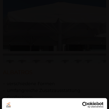
ALBATROS
verschiedene Formen
umfangreiche Zusatzausstattung
Großschirm