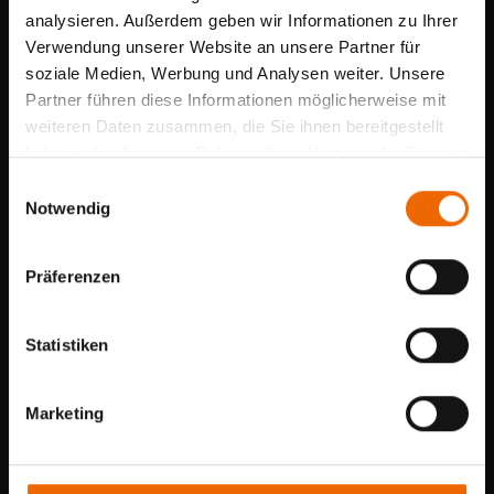
analysieren. Außerdem geben wir Informationen zu Ihrer
Verwendung unserer Website an unsere Partner für
Sommerpause mit
soziale Medien, Werbung und Analysen weiter. Unsere
geöffnetem Schauraum
Partner führen diese Informationen möglicherweise mit
weiteren Daten zusammen, die Sie ihnen bereitgestellt
Vom
27.07. bis 10.08.2026
sind wir
haben oder die sie im Rahmen Ihrer Nutzung der Dienste
sowie unser Montageteam im Urlaub.
gesammelt haben.
E
Notwendig
i
Für Beratungen bleibt
n
unser
Schauraum durchgehend
w
Präferenzen
geöffnet
.
i
Herr Martin Marek ist für Ihre
l
Anfragen weiterhin durchgehend für
l
Statistiken
Sie da.
i
Details und Varianten
g
Marketing
u
n
g