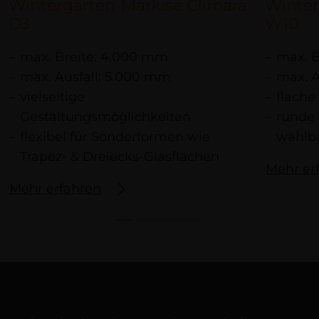
Wintergarten-Markise Climara
Winter
D3
W10
max. Breite: 4.000 mm
max. B
max. Ausfall: 5.000 mm
max. A
vielseitige
flach
Gestaltungsmöglichkeiten
runde
flexibel für Sonderformen wie
wählb
Trapez- & Dreiecks-Glasflächen
Mehr er
Mehr erfahren