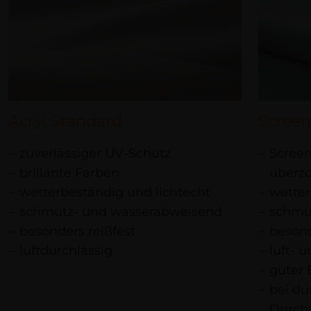
Acryl Standard
Scree
zuverlässiger UV-Schutz
Screen
brillante Farben
überzo
wetterbeständig und lichtecht
wetter
schmutz- und wasserabweisend
schmu
besonders reißfest
besond
luftdurchlässig
luft- 
guter 
bei du
Durchs